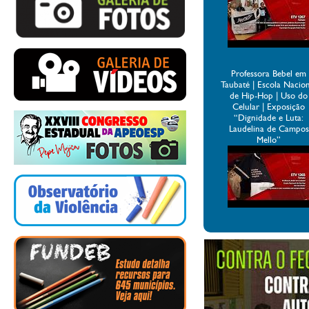
Professora Bebel em
Taubaté | Escola Nacio
de Hip-Hop | Uso do
Celular | Exposição
“Dignidade e Luta:
Laudelina de Campos
Mello”