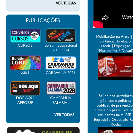
VER TODAS
PUBLICAÇÕES
Mobilização na Alesp |
importância do elogio 
CURSOS
Boletim Educacional
escola | Exposição
e Cultural
“Macunaíma é Duwid
LGBT
CARAVANA 2026
Saúde dos servidores
DOE AQUI
CAMPANHA
públicos e políticas
APEOESP
SALARIAL
públicas de prevenção
Defesa do passe livre p
VER TODAS
estudantes na ALESP 
Exposição Ocupação R
Rocha