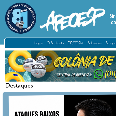
Home
O Sindicato
DIRETORIA
Subsedes
Salári
Destaques