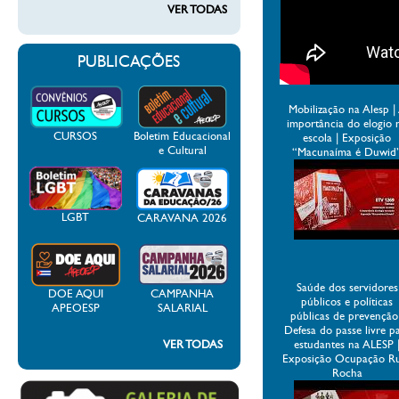
VER TODAS
PUBLICAÇÕES
Mobilização na Alesp |
importância do elogio 
CURSOS
Boletim Educacional
escola | Exposição
e Cultural
“Macunaíma é Duwid
LGBT
CARAVANA 2026
Saúde dos servidores
DOE AQUI
CAMPANHA
públicos e políticas
APEOESP
SALARIAL
públicas de prevenção
Defesa do passe livre p
VER TODAS
estudantes na ALESP 
Exposição Ocupação R
Rocha