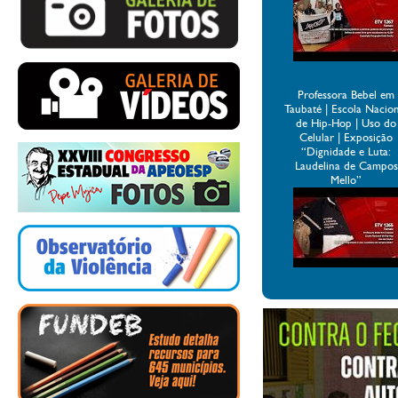
Professora Bebel em
Taubaté | Escola Nacio
de Hip-Hop | Uso do
Celular | Exposição
“Dignidade e Luta:
Laudelina de Campos
Mello”