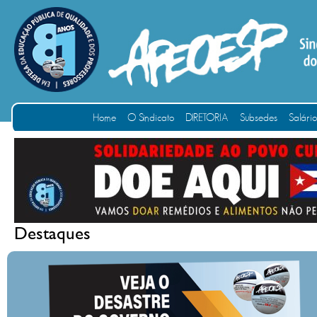
Home
O Sindicato
DIRETORIA
Subsedes
Salári
Destaques