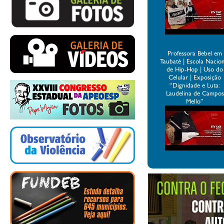
Professora Bebel em
Taubaté | Escola Nacio
de Hip-Hop | Uso do
Celular | Exposição
“Dignidade e Luta:
Laudelina de Campos
Mello”