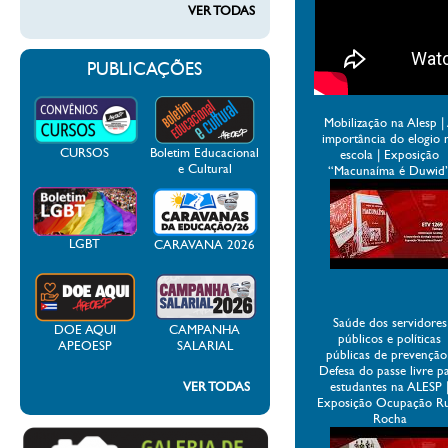
VER TODAS
PUBLICAÇÕES
Mobilização na Alesp |
importância do elogio 
CURSOS
Boletim Educacional
escola | Exposição
e Cultural
“Macunaíma é Duwid
LGBT
CARAVANA 2026
Saúde dos servidores
DOE AQUI
CAMPANHA
públicos e políticas
APEOESP
SALARIAL
públicas de prevenção
Defesa do passe livre p
VER TODAS
estudantes na ALESP 
Exposição Ocupação R
Rocha