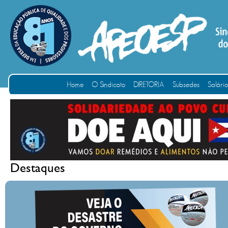
Home
O Sindicato
DIRETORIA
Subsedes
Salári
Destaques