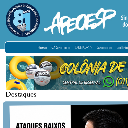
Home
O Sindicato
DIRETORIA
Subsedes
Salári
Destaques