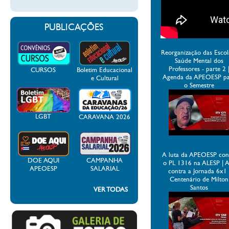
PUBLICAÇÕES
Reorganização das Escol
Saúde Mental dos
Professores - parte 2 
CURSOS
Boletim Educacional
Agenda da APEOESP p
e Cultural
o Semestre
LGBT
CARAVANA 2026
A luta da APEOESP con
DOE AQUI
CAMPANHA
o PL 1316 na ALESP | 
APEOESP
SALARIAL
contra a Jornada 6x1 
Centenário de Milton
Santos
VER TODAS