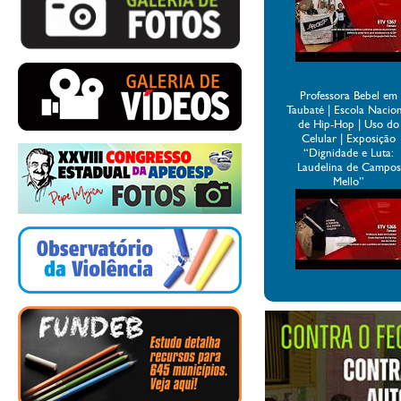
Professora Bebel em
Taubaté | Escola Nacio
de Hip-Hop | Uso do
Celular | Exposição
“Dignidade e Luta:
Laudelina de Campos
Mello”