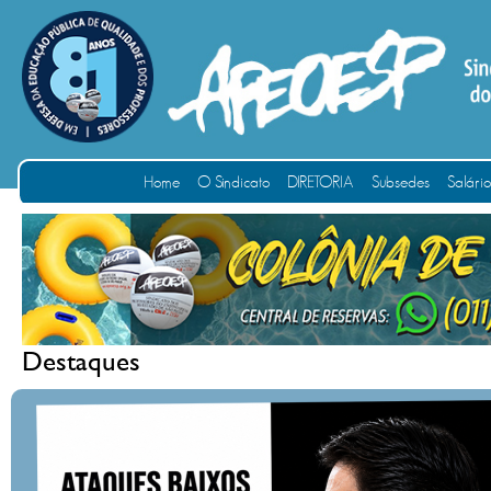
Home
O Sindicato
DIRETORIA
Subsedes
Salári
Destaques