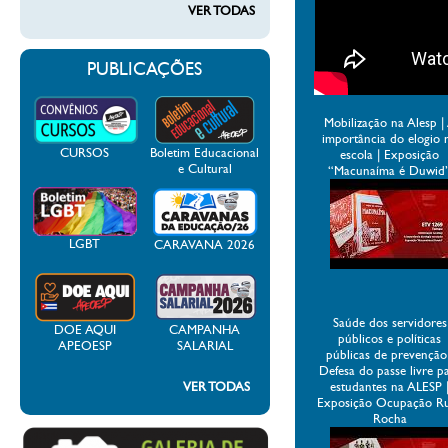
VER TODAS
PUBLICAÇÕES
Mobilização na Alesp |
importância do elogio 
CURSOS
Boletim Educacional
escola | Exposição
e Cultural
“Macunaíma é Duwid
LGBT
CARAVANA 2026
Saúde dos servidores
DOE AQUI
CAMPANHA
públicos e políticas
APEOESP
SALARIAL
públicas de prevenção
Defesa do passe livre p
VER TODAS
estudantes na ALESP 
Exposição Ocupação R
Rocha