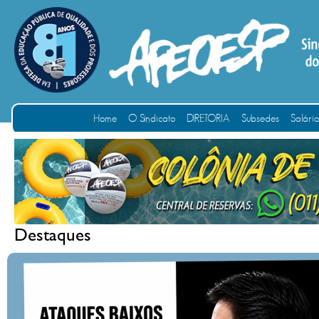
Home
O Sindicato
DIRETORIA
Subsedes
Salári
Destaques