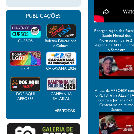
PUBLICAÇÕES
Reorganização das Escol
Saúde Mental dos
Professores - parte 2 
CURSOS
Boletim Educacional
Agenda da APEOESP p
e Cultural
o Semestre
LGBT
CARAVANA 2026
A luta da APEOESP con
DOE AQUI
CAMPANHA
o PL 1316 na ALESP | 
APEOESP
SALARIAL
contra a Jornada 6x1 
Centenário de Milton
Santos
VER TODAS