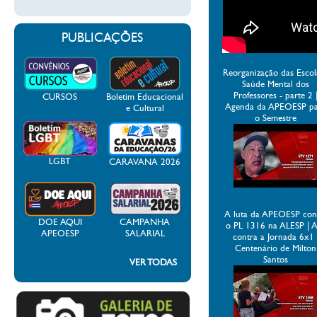
PUBLICAÇÕES
Reorganização das Escol
Saúde Mental dos
Professores - parte 2 
CURSOS
Boletim Educacional
Agenda da APEOESP p
e Cultural
o Semestre
LGBT
CARAVANA 2026
A luta da APEOESP con
DOE AQUI
CAMPANHA
o PL 1316 na ALESP | 
APEOESP
SALARIAL
contra a Jornada 6x1 
Centenário de Milton
Santos
VER TODAS