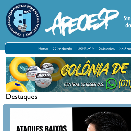
Home
O Sindicato
DIRETORIA
Subsedes
Salári
Destaques