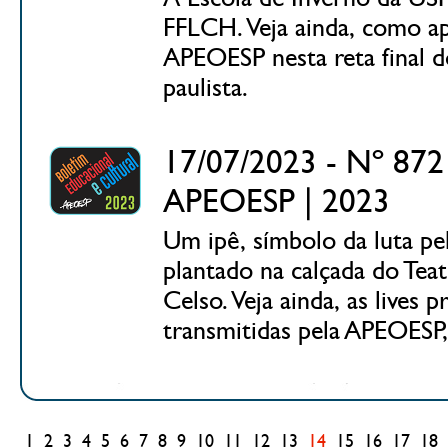
FFLCH. Veja ainda, como apr
APEOESP nesta reta final d
paulista.
17/07/2023 - Nº 872 
APEOESP | 2023
Um ipê, símbolo da luta pe
plantado na calçada do Teat
Celso. Veja ainda, as lives 
transmitidas pela APEOESP,
1
2
3
4
5
6
7
8
9
10
11
12
13
14
15
16
17
18