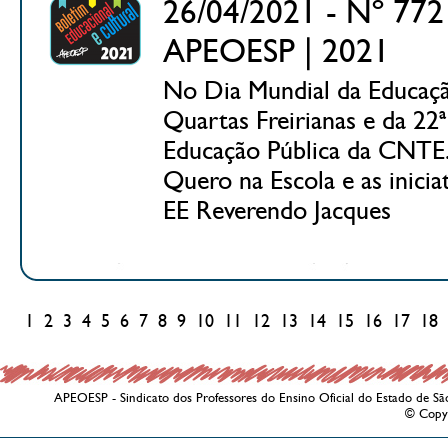
26/04/2021 - Nº 772 
APEOESP | 2021
No Dia Mundial da Educaçã
Quartas Freirianas e da 2
Educação Pública da CNTE. 
Quero na Escola e as inici
EE Reverendo Jacques
1
2
3
4
5
6
7
8
9
10
11
12
13
14
15
16
17
18
APEOESP - Sindicato dos Professores do Ensino Oficial do Estado de Sã
© Copy