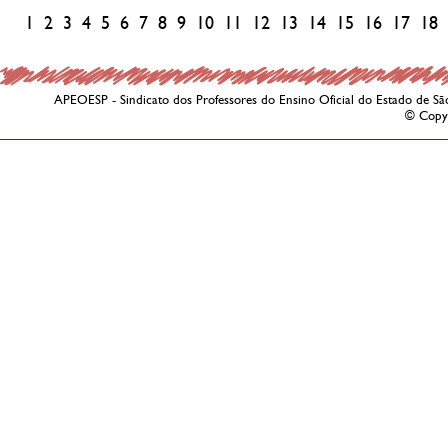
1
2
3
4
5
6
7
8
9
10
11
12
13
14
15
16
17
18
APEOESP - Sindicato dos Professores do Ensino Oficial do Estado de Sã
© Copy