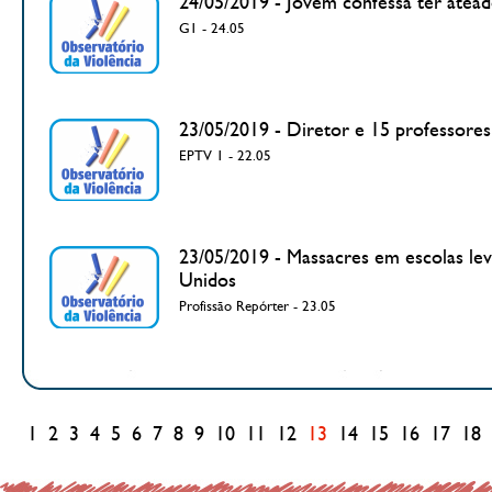
24/05/2019 - Jovem confessa ter atead
G1 - 24.05
23/05/2019 - Diretor e 15 professores
EPTV 1 - 22.05
23/05/2019 - Massacres em escolas le
Unidos
Profissão Repórter - 23.05
1
2
3
4
5
6
7
8
9
10
11
12
13
14
15
16
17
18