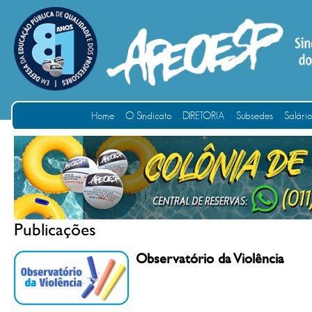
Home
O Sindicato
DIRETORIA
Subsedes
Salári
Publicações
Observatório da Violência