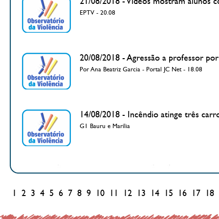
21/08/2018 - Vídeos mostram alunos co
EPTV - 20.08
20/08/2018 - Agressão a professor por
Por Ana Beatriz Garcia - Portal JC Net - 18.08
14/08/2018 - Incêndio atinge três car
G1 Bauru e Marília
1
2
3
4
5
6
7
8
9
10
11
12
13
14
15
16
17
18