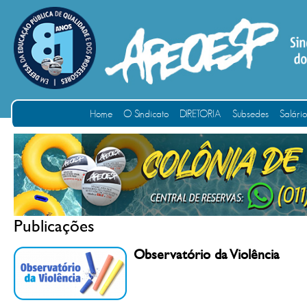
Home
O Sindicato
DIRETORIA
Subsedes
Salári
Publicações
Observatório da Violência