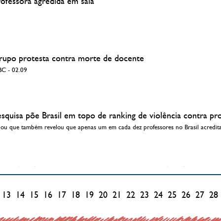
rofessora agredida em sala
rupo protesta contra morte de docente
BC - 02.09
squisa põe Brasil em topo de ranking de violência contra pr
ou que também revelou que apenas um em cada dez professores no Brasil acreditam
13
14
15
16
17
18
19
20
21
22
23
24
25
26
27
28