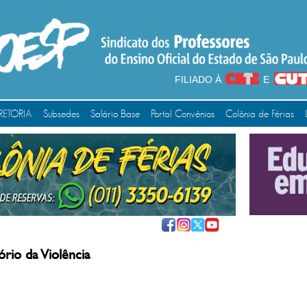
FILIADO À
E
RETORIA
Subsedes
Salário Base
Portal Convênios
Colônia de Férias
rio da Violência