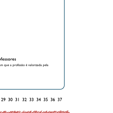
ofessores
 que a profissão é valorizada pela
29
30
31
32
33
34
35
36
37
38
39
40
41
42
43
44