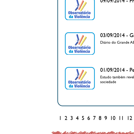
09/09/2014 - P
03/09/2014 - G
Diário do Grande A
01/09/2014 - Pe
Estudo também revel
sociedade
1
2
3
4
5
6
7
8
9
10
11
12