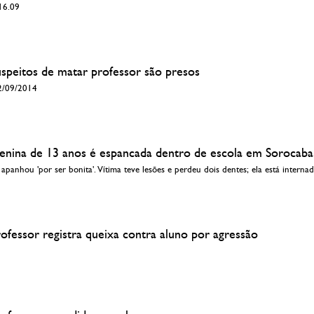
 16.09
uspeitos de matar professor são presos
2/09/2014
enina de 13 anos é espancada dentro de escola em Sorocaba,
panhou 'por ser bonita'. Vítima teve lesões e perdeu dois dentes; ela está internad
ofessor registra queixa contra aluno por agressão