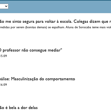
ão me sinto segura para voltar à escola. Colegas dizem que 
redidas por serem (bonitas demais) se espalham. Aluna de Sorocaba teme mais vio
O professor não consegue mediar"
 15.09
nálise: Masculinização do comportamento
 16.09
ão é bela a dor delas