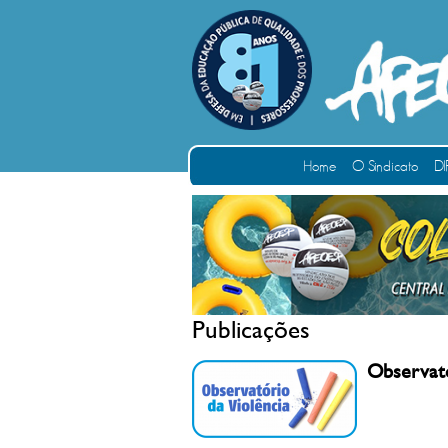
Home
O Sindicato
DI
Publicações
Observató