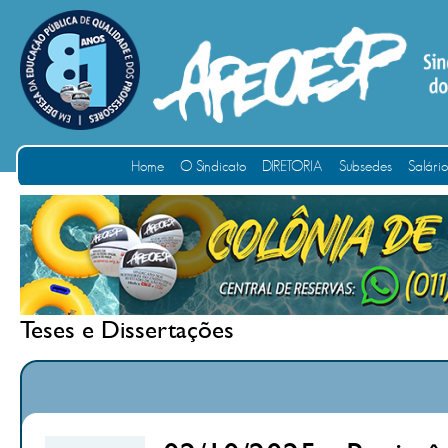
Home
O Sindicato
DIRETORIA
Subsedes
Salári
Teses e Dissertações