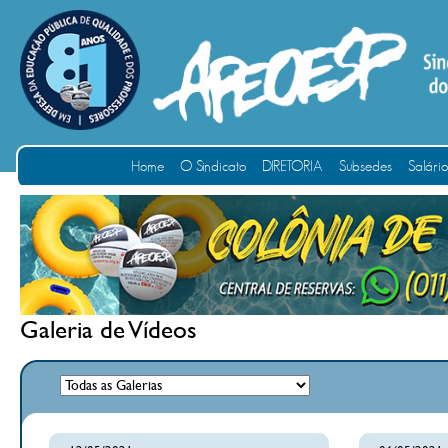
Home
O Sindicato
DIRETORIA
Subsedes
Salári
Galeria de Vídeos