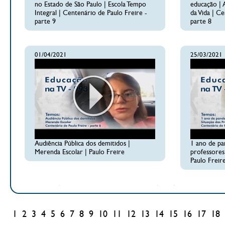
no Estado de São Paulo | Escola Tempo
educação |
Integral | Centenário de Paulo Freire -
da Vida | C
parte 9
parte 8
01/04/2021
25/03/2021
Audiência Pública dos demitidos |
1 ano de pa
Merenda Escolar | Paulo Freire
professores
Paulo Freire
1
2
3
4
5
6
7
8
9
10
11
12
13
14
15
16
17
18