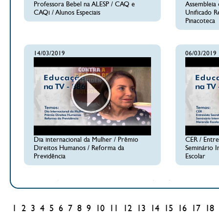
Professora Bebel na ALESP / CAQ e
Assembleia 
CAQi / Alunos Especiais
Unificado R
Pinacoteca
14/03/2019
06/03/2019
Dia internacional da Mulher / Prêmio
CER / Entre
Direitos Humanos / Reforma da
Seminário I
Previdência
Escolar
1
2
3
4
5
6
7
8
9
10
11
12
13
14
15
16
17
18