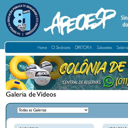
Home
O Sindicato
DIRETORIA
Subsedes
Salári
Galeria de Vídeos