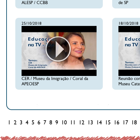
ALESP / CCBB
de SP
25/10/2018
18/10/2018
CER / Museu da Imigração / Coral da
Reunião com
APEOESP
Museu Cata
1
2
3
4
5
6
7
8
9
10
11
12
13
14
15
16
17
18