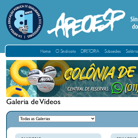
Home
O Sindicato
DIRETORIA
Subsedes
Salári
Galeria de Vídeos