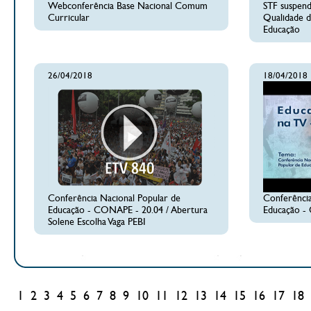
Webconferência Base Nacional Comum
STF suspen
Curricular
Qualidade d
Educação
26/04/2018
18/04/2018
Conferência Nacional Popular de
Conferência
Educação - CONAPE - 20.04 / Abertura
Educação 
Solene Escolha Vaga PEBI
1
2
3
4
5
6
7
8
9
10
11
12
13
14
15
16
17
18