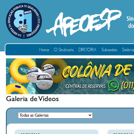
Home
O Sindicato
DIRETORIA
Subsedes
Salári
Galeria de Vídeos