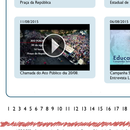
Praça da República
Estadual de
11/08/2015
06/08/2015
Chamada do Ato Público dia 20/08.
Campanha Sa
Entrevista 
1
2
3
4
5
6
7
8
9
10
11
12
13
14
15
16
17
18