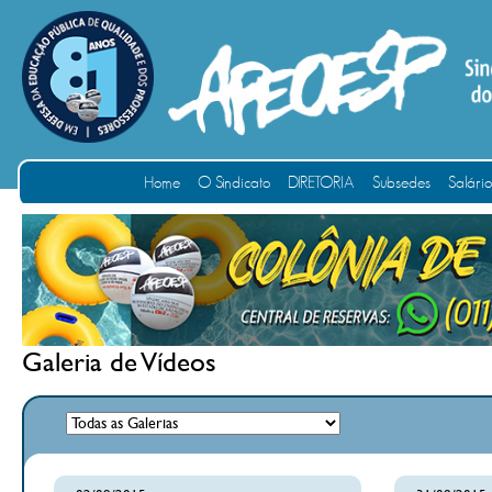
Home
O Sindicato
DIRETORIA
Subsedes
Salári
Galeria de Vídeos