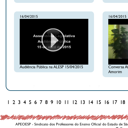
16/04/2015
16/04/2015
Audiência Pública na ALESP 15/04/2015
Conversa A
Amorim
1
2
3
4
5
6
7
8
9
10
11
12
13
14
15
16
17
18
APEOESP - Sindicato dos Professores do Ensino Oficial do Estado de Sã