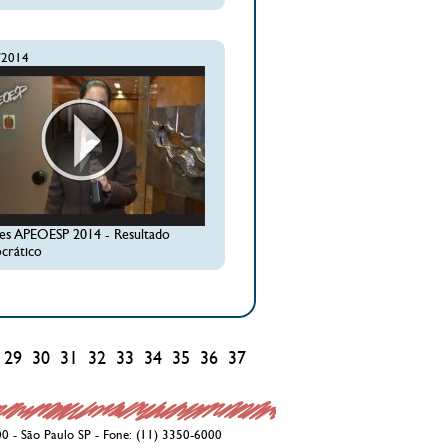
/2014
ões APEOESP 2014 - Resultado
rático
29
30
31
32
33
34
35
36
37
38
39
40
41
42
43
44
00 - São Paulo SP - Fone: (11) 3350-6000