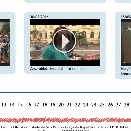
30/05/2014
15/05
Assembleia Estadual - 16 de maio
Eleiç
Democ
13
14
15
16
17
18
19
20
21
22
23
24
25
26
27
28
Ensino Oficial do Estado de São Paulo - Praça da República, 282 - CEP: 01045-0