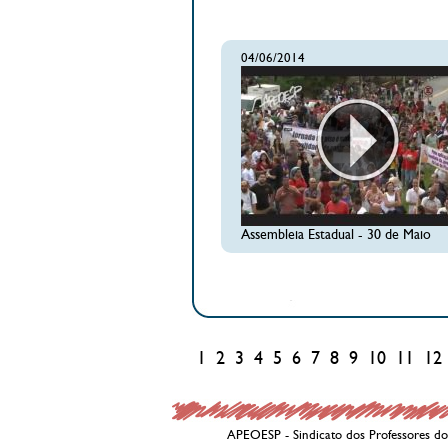
04/06/2014
Assembleia Estadual - 30 de Maio
1
2
3
4
5
6
7
8
9
10
11
12
APEOESP - Sindicato dos Professores do 