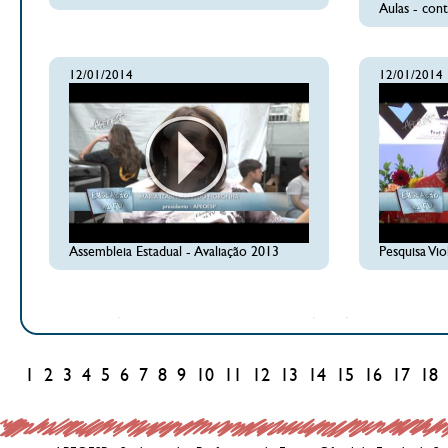
Aulas - con
12/01/2014
12/01/2014
Assembleia Estadual - Avaliação 2013
Pesquisa Vio
1
2
3
4
5
6
7
8
9
10
11
12
13
14
15
16
17
18