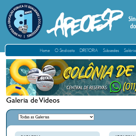
Home
O Sindicato
DIRETORIA
Subsedes
Salári
Galeria de Vídeos