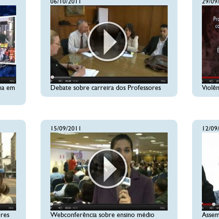
06/10/2011
29/09
ha em
Debate sobre carreira dos Professores
Violên
15/09/2011
12/09
ores
Webconferência sobre ensino médio
Assem