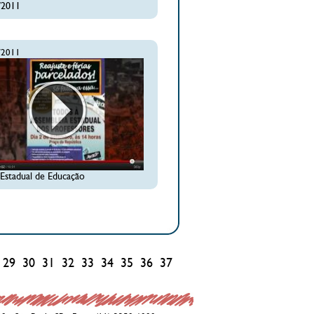
/2011
/2011
 Estadual de Educação
29
30
31
32
33
34
35
36
37
38
39
40
41
42
43
44