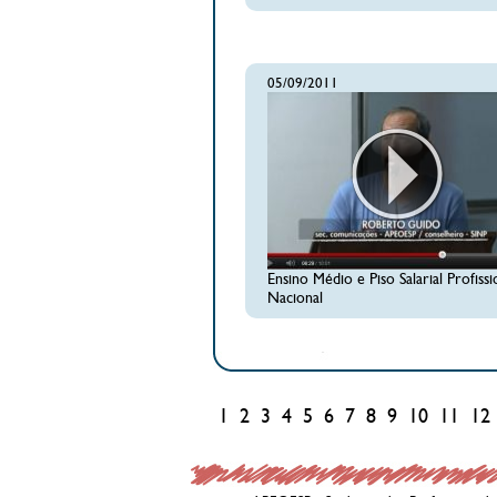
05/09/2011
Ensino Médio e Piso Salarial Profissi
Nacional
1
2
3
4
5
6
7
8
9
10
11
12