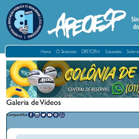
Home
O Sindicato
DIRETORIA
Subsedes
Salári
Galeria de Vídeos
Compartilhe: