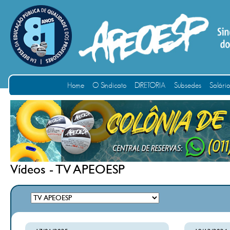
Home
O Sindicato
DIRETORIA
Subsedes
Salári
Vídeos - TV APEOESP