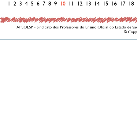
1
2
3
4
5
6
7
8
9
10
11
12
13
14
15
16
17
18
APEOESP - Sindicato dos Professores do Ensino Oficial do Estado de Sã
© Copy