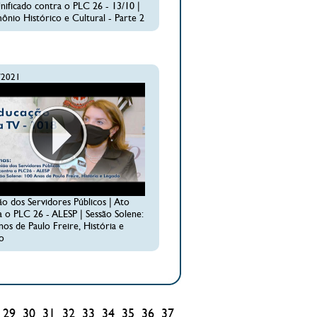
nificado contra o PLC 26 - 13/10 |
ônio Histórico e Cultural - Parte 2
/2021
ão dos Servidores Públicos | Ato
a o PLC 26 - ALESP | Sessão Solene:
os de Paulo Freire, História e
o
29
30
31
32
33
34
35
36
37
38
39
40
41
42
43
44