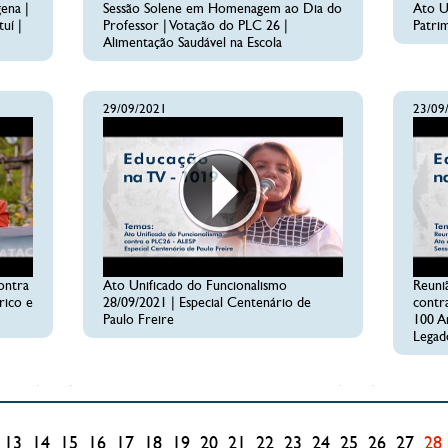
ena |
Sessão Solene em Homenagem ao Dia do
Ato U
uí |
Professor | Votação do PLC 26 |
Patrim
Alimentação Saudável na Escola
29/09/2021
23/09
ontra
Ato Unificado do Funcionalismo
Reuni
rico e
28/09/2021 | Especial Centenário de
contr
Paulo Freire
100 An
Legad
13
14
15
16
17
18
19
20
21
22
23
24
25
26
27
28