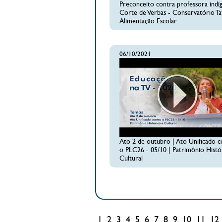
Preconceito contra professora indíg
Corte de Verbas - Conservatório Tat
Alimentação Escolar
06/10/2021
Ato 2 de outubro | Ato Unificado c
o PLC26 - 05/10 | Patrimônio Histó
Cultural
1
2
3
4
5
6
7
8
9
10
11
12