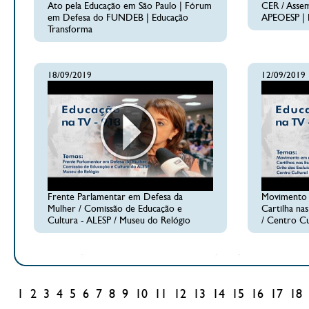
Ato pela Educação em São Paulo | Fórum
CER / Assem
em Defesa do FUNDEB | Educação
APEOESP | 
Transforma
18/09/2019
12/09/2019
Frente Parlamentar em Defesa da
Movimento 
Mulher / Comissão de Educação e
Cartilha nas
Cultura - ALESP / Museu do Relógio
/ Centro Cu
1
2
3
4
5
6
7
8
9
10
11
12
13
14
15
16
17
18