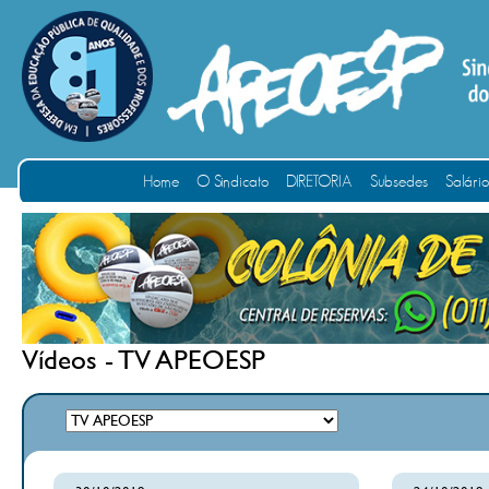
Home
O Sindicato
DIRETORIA
Subsedes
Salári
Vídeos - TV APEOESP