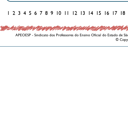
1
2
3
4
5
6
7
8
9
10
11
12
13
14
15
16
17
18
APEOESP - Sindicato dos Professores do Ensino Oficial do Estado de Sã
© Copy