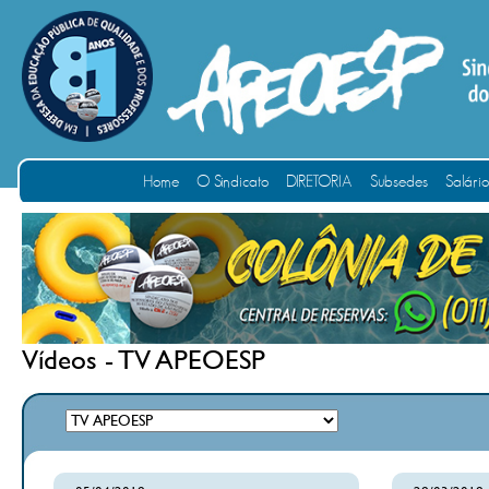
Home
O Sindicato
DIRETORIA
Subsedes
Salári
Vídeos - TV APEOESP