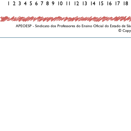
1
2
3
4
5
6
7
8
9
10
11
12
13
14
15
16
17
18
APEOESP - Sindicato dos Professores do Ensino Oficial do Estado de Sã
© Copy