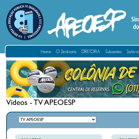
Home
O Sindicato
DIRETORIA
Subsedes
Salári
Vídeos - TV APEOESP