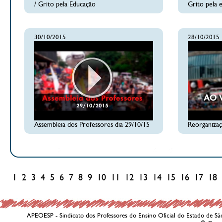
/ Grito pela Educação
Grito pela 
30/10/2015
28/10/2015
Assembleia dos Professores dia 29/10/15
Reorganizaç
1
2
3
4
5
6
7
8
9
10
11
12
13
14
15
16
17
18
APEOESP - Sindicato dos Professores do Ensino Oficial do Estado de Sã