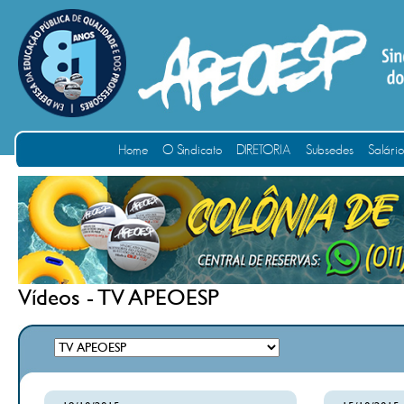
Home
O Sindicato
DIRETORIA
Subsedes
Salári
Vídeos - TV APEOESP