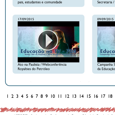
pais, estudantes e comunidade
Secretaria /
17/09/2015
09/09/2015
Ato na Paulista / Webconferência
Campanha Sal
Royalties do Petróleo
da Educação
1
2
3
4
5
6
7
8
9
10
11
12
13
14
15
16
17
18