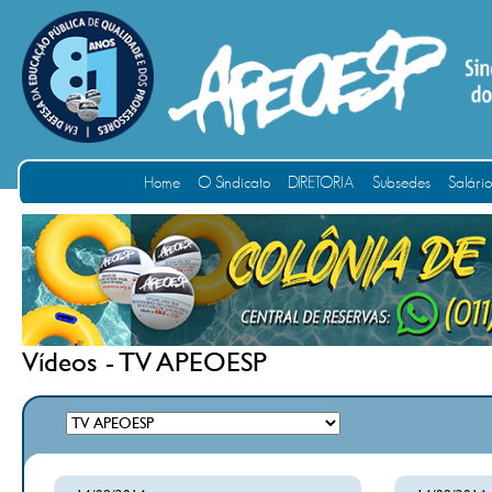
Home
O Sindicato
DIRETORIA
Subsedes
Salári
Vídeos - TV APEOESP