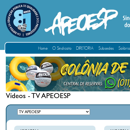
Home
O Sindicato
DIRETORIA
Subsedes
Salári
Vídeos - TV APEOESP