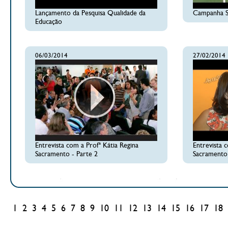
Lançamento da Pesquisa Qualidade da
Campanha Sa
Educação
06/03/2014
27/02/2014
Entrevista com a Profª Kátia Regina
Entrevista 
Sacramento - Parte 2
Sacramento 
1
2
3
4
5
6
7
8
9
10
11
12
13
14
15
16
17
18