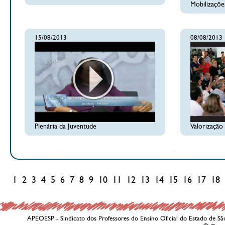
Mobilizaçõe
15/08/2013
08/08/2013
Plenária da Juventude
Valorização 
1
2
3
4
5
6
7
8
9
10
11
12
13
14
15
16
17
18
APEOESP - Sindicato dos Professores do Ensino Oficial do Estado de Sã