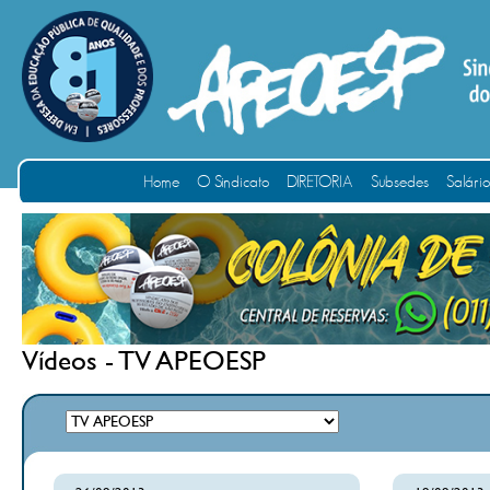
Home
O Sindicato
DIRETORIA
Subsedes
Salári
Vídeos - TV APEOESP