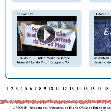
28/06/2012
21/06/2012
10% do PIB / Ensino Médio de Tempo
Assembleia 
Integral / Lei do Piso / Categoria "O"
de junho de
1
2
3
4
5
6
7
8
9
10
11
12
13
14
15
16
17
18
APEOESP - Sindicato dos Professores do Ensino Oficial do Estado de Sã