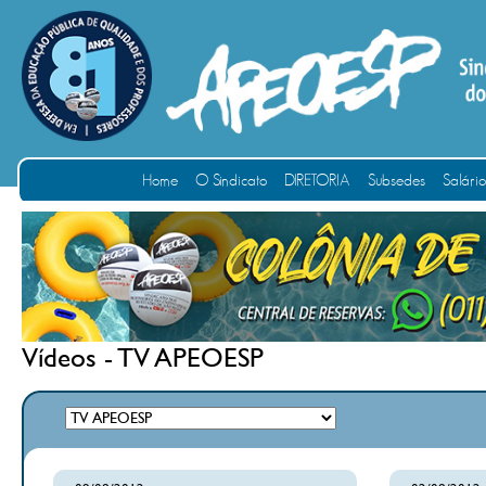
Home
O Sindicato
DIRETORIA
Subsedes
Salári
Vídeos - TV APEOESP