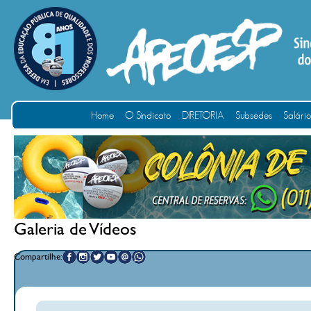
Home
O Sindicato
DIRETORIA
Subsedes
Salári
Galeria de Vídeos
Compartilhe: