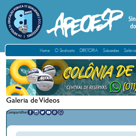
Home
O Sindicato
DIRETORIA
Subsedes
Salári
Galeria de Vídeos
Compartilhe: