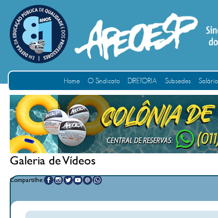
Home
O Sindicato
DIRETORIA
Subsedes
Salári
Galeria de Vídeos
Compartilhe: