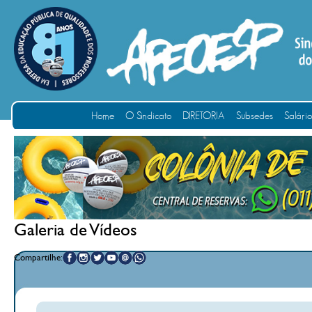
Home
O Sindicato
DIRETORIA
Subsedes
Salári
Galeria de Vídeos
Compartilhe: