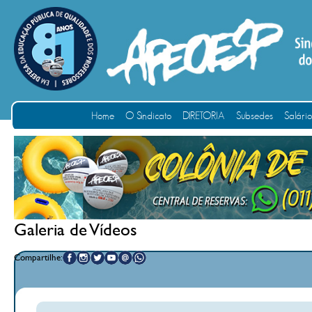
Home
O Sindicato
DIRETORIA
Subsedes
Salári
Galeria de Vídeos
Compartilhe: