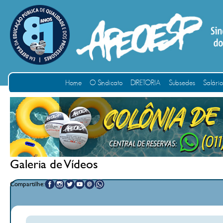
Home
O Sindicato
DIRETORIA
Subsedes
Salári
Galeria de Vídeos
Compartilhe: