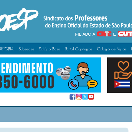
FILIADO À
E
RETORIA
Subsedes
Salário Base
Portal Convênios
Colônia de Férias