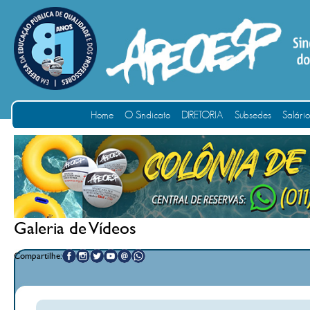
Home
O Sindicato
DIRETORIA
Subsedes
Salári
Galeria de Vídeos
Compartilhe: