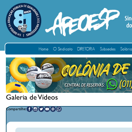
Home
O Sindicato
DIRETORIA
Subsedes
Salári
Galeria de Vídeos
Compartilhe: