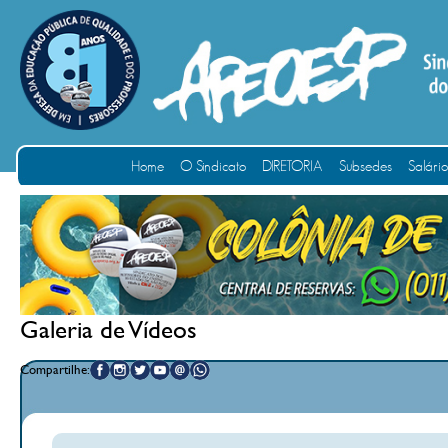
Home
O Sindicato
DIRETORIA
Subsedes
Salári
Galeria de Vídeos
Compartilhe: