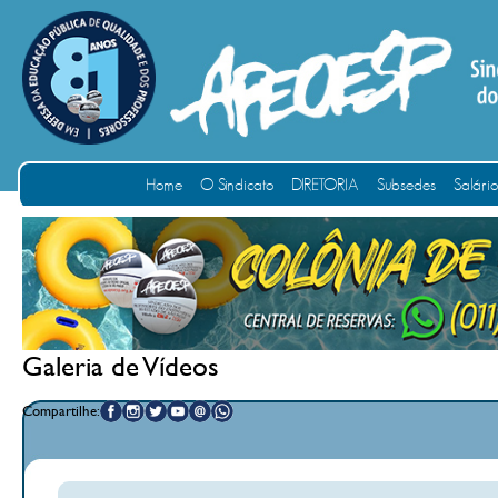
Home
O Sindicato
DIRETORIA
Subsedes
Salári
Galeria de Vídeos
Compartilhe: