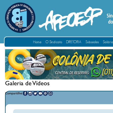
Home
O Sindicato
DIRETORIA
Subsedes
Salári
Galeria de Vídeos
Compartilhe: