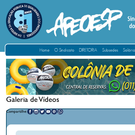
Home
O Sindicato
DIRETORIA
Subsedes
Salári
Galeria de Vídeos
Compartilhe: