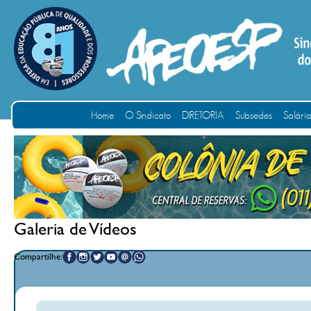
Home
O Sindicato
DIRETORIA
Subsedes
Salári
Galeria de Vídeos
Compartilhe: