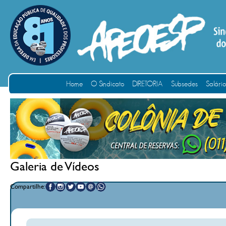
Home
O Sindicato
DIRETORIA
Subsedes
Salári
Galeria de Vídeos
Compartilhe: